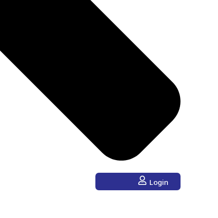
Login