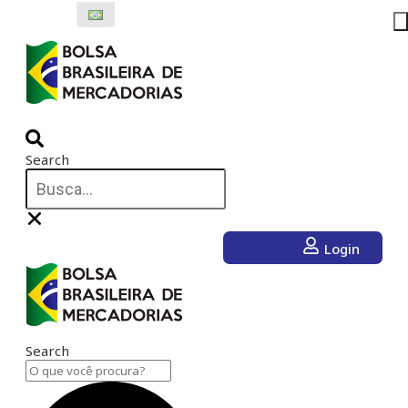
Ir
para
o
conteúdo
Search
Login
Search