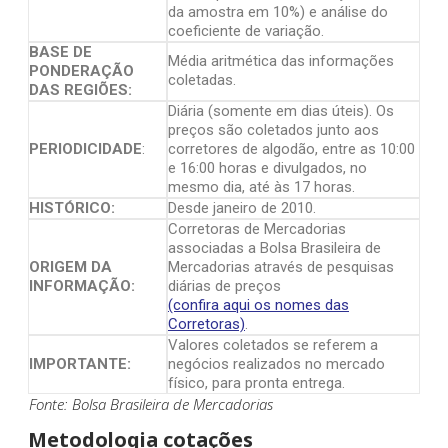
da amostra em 10%) e análise do
coeficiente de variação.
BASE DE
Média aritmética das informações
PONDERAÇÃO
coletadas.
DAS REGIÕES:
Diária (somente em dias úteis). Os
preços são coletados junto aos
PERIODICIDADE
:
corretores de algodão, entre as 10:00
e 16:00 horas e divulgados, no
mesmo dia, até às 17 horas.
HISTÓRICO:
Desde janeiro de 2010.
Corretoras de Mercadorias
associadas a Bolsa Brasileira de
ORIGEM DA
Mercadorias através de pesquisas
INFORMAÇÃO:
diárias de preços
(confira aqui os nomes das
Corretoras)
.
Valores coletados se referem a
IMPORTANTE:
negócios realizados no mercado
físico, para pronta entrega.
Fonte: Bolsa Brasileira de Mercadorias
Metodologia cotações