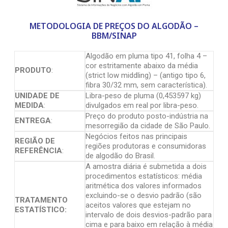
METODOLOGIA DE PREÇOS DO ALGODÃO –
BBM/SINAP
Algodão em pluma tipo 41, folha 4 –
cor estritamente abaixo da média
PRODUTO
:
(strict low middling) – (antigo tipo 6,
fibra 30/32 mm, sem característica).
UNIDADE DE
Libra-peso de pluma (0,453597 kg)
MEDIDA
:
divulgados em real por libra-peso.
Preço do produto posto-indústria na
ENTREGA
:
mesorregião da cidade de São Paulo.
Negócios feitos nas principais
REGIÃO DE
regiões produtoras e consumidoras
REFERÊNCIA
:
de algodão do Brasil.
A amostra diária é submetida a dois
procedimentos estatísticos: média
aritmética dos valores informados
excluindo-se o desvio padrão (são
TRATAMENTO
aceitos valores que estejam no
ESTATÍSTICO:
intervalo de dois desvios-padrão para
cima e para baixo em relação à média