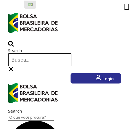
Ir
para
o
conteúdo
Search
Login
Search