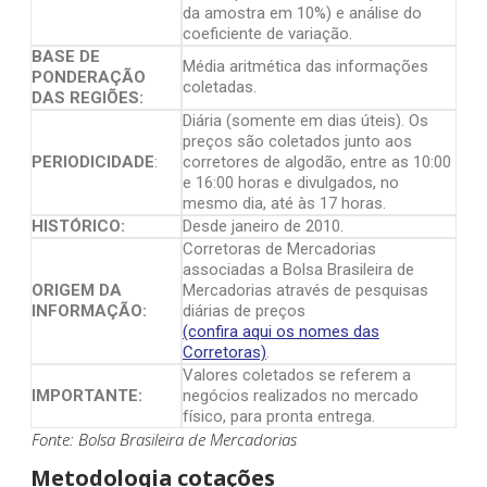
da amostra em 10%) e análise do
coeficiente de variação.
BASE DE
Média aritmética das informações
PONDERAÇÃO
coletadas.
DAS REGIÕES:
Diária (somente em dias úteis). Os
preços são coletados junto aos
PERIODICIDADE
:
corretores de algodão, entre as 10:00
e 16:00 horas e divulgados, no
mesmo dia, até às 17 horas.
HISTÓRICO:
Desde janeiro de 2010.
Corretoras de Mercadorias
associadas a Bolsa Brasileira de
ORIGEM DA
Mercadorias através de pesquisas
INFORMAÇÃO:
diárias de preços
(confira aqui os nomes das
Corretoras)
.
Valores coletados se referem a
IMPORTANTE:
negócios realizados no mercado
físico, para pronta entrega.
Fonte: Bolsa Brasileira de Mercadorias
Metodologia cotações