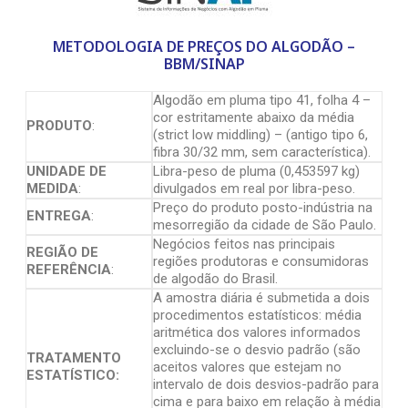
METODOLOGIA DE PREÇOS DO ALGODÃO –
BBM/SINAP
Algodão em pluma tipo 41, folha 4 –
cor estritamente abaixo da média
PRODUTO
:
(strict low middling) – (antigo tipo 6,
fibra 30/32 mm, sem característica).
UNIDADE DE
Libra-peso de pluma (0,453597 kg)
MEDIDA
:
divulgados em real por libra-peso.
Preço do produto posto-indústria na
ENTREGA
:
mesorregião da cidade de São Paulo.
Negócios feitos nas principais
REGIÃO DE
regiões produtoras e consumidoras
REFERÊNCIA
:
de algodão do Brasil.
A amostra diária é submetida a dois
procedimentos estatísticos: média
aritmética dos valores informados
excluindo-se o desvio padrão (são
TRATAMENTO
aceitos valores que estejam no
ESTATÍSTICO:
intervalo de dois desvios-padrão para
cima e para baixo em relação à média