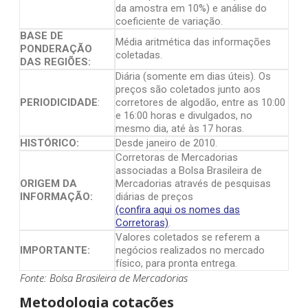
da amostra em 10%) e análise do
coeficiente de variação.
BASE DE
Média aritmética das informações
PONDERAÇÃO
coletadas.
DAS REGIÕES:
Diária (somente em dias úteis). Os
preços são coletados junto aos
PERIODICIDADE
:
corretores de algodão, entre as 10:00
e 16:00 horas e divulgados, no
mesmo dia, até às 17 horas.
HISTÓRICO:
Desde janeiro de 2010.
Corretoras de Mercadorias
associadas a Bolsa Brasileira de
ORIGEM DA
Mercadorias através de pesquisas
INFORMAÇÃO:
diárias de preços
(confira aqui os nomes das
Corretoras)
.
Valores coletados se referem a
IMPORTANTE:
negócios realizados no mercado
físico, para pronta entrega.
Fonte: Bolsa Brasileira de Mercadorias
Metodologia cotações