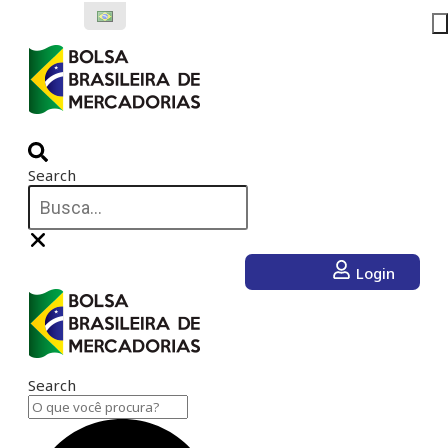
Ir
para
o
conteúdo
Search
Login
Search