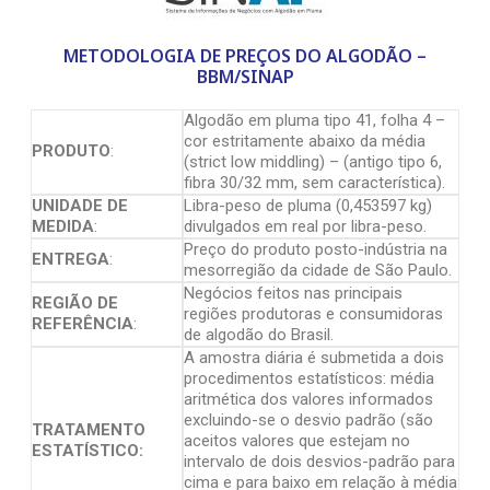
METODOLOGIA DE PREÇOS DO ALGODÃO –
BBM/SINAP
Algodão em pluma tipo 41, folha 4 –
cor estritamente abaixo da média
PRODUTO
:
(strict low middling) – (antigo tipo 6,
fibra 30/32 mm, sem característica).
UNIDADE DE
Libra-peso de pluma (0,453597 kg)
MEDIDA
:
divulgados em real por libra-peso.
Preço do produto posto-indústria na
ENTREGA
:
mesorregião da cidade de São Paulo.
Negócios feitos nas principais
REGIÃO DE
regiões produtoras e consumidoras
REFERÊNCIA
:
de algodão do Brasil.
A amostra diária é submetida a dois
procedimentos estatísticos: média
aritmética dos valores informados
excluindo-se o desvio padrão (são
TRATAMENTO
aceitos valores que estejam no
ESTATÍSTICO:
intervalo de dois desvios-padrão para
cima e para baixo em relação à média