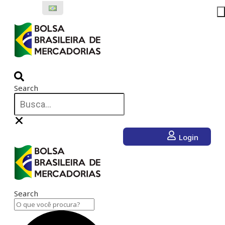
Ir
para
o
conteúdo
Search
Login
Search