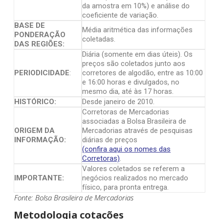
da amostra em 10%) e análise do
coeficiente de variação.
BASE DE
Média aritmética das informações
PONDERAÇÃO
coletadas.
DAS REGIÕES:
Diária (somente em dias úteis). Os
preços são coletados junto aos
PERIODICIDADE
:
corretores de algodão, entre as 10:00
e 16:00 horas e divulgados, no
mesmo dia, até às 17 horas.
HISTÓRICO:
Desde janeiro de 2010.
Corretoras de Mercadorias
associadas a Bolsa Brasileira de
ORIGEM DA
Mercadorias através de pesquisas
INFORMAÇÃO:
diárias de preços
(confira aqui os nomes das
Corretoras)
.
Valores coletados se referem a
IMPORTANTE:
negócios realizados no mercado
físico, para pronta entrega.
Fonte: Bolsa Brasileira de Mercadorias
Metodologia cotações