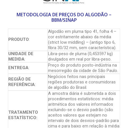
METODOLOGIA DE PREÇOS DO ALGODÃO –
BBM/SINAP
Algodão em pluma tipo 41, folha 4 –
cor estritamente abaixo da média
PRODUTO
:
(strict low middling) – (antigo tipo 6,
fibra 30/32 mm, sem característica).
UNIDADE DE
Libra-peso de pluma (0,453597 kg)
MEDIDA
:
divulgados em real por libra-peso.
Preço do produto posto-indústria na
ENTREGA
:
mesorregião da cidade de São Paulo.
Negócios feitos nas principais
REGIÃO DE
regiões produtoras e consumidoras
REFERÊNCIA
:
de algodão do Brasil.
A amostra diária é submetida a dois
procedimentos estatísticos: média
aritmética dos valores informados
excluindo-se o desvio padrão (são
TRATAMENTO
aceitos valores que estejam no
ESTATÍSTICO:
intervalo de dois desvios-padrão para
cima e para baixo em relação à média