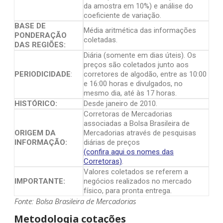
da amostra em 10%) e análise do
coeficiente de variação.
BASE DE
Média aritmética das informações
PONDERAÇÃO
coletadas.
DAS REGIÕES:
Diária (somente em dias úteis). Os
preços são coletados junto aos
PERIODICIDADE
:
corretores de algodão, entre as 10:00
e 16:00 horas e divulgados, no
mesmo dia, até às 17 horas.
HISTÓRICO:
Desde janeiro de 2010.
Corretoras de Mercadorias
associadas a Bolsa Brasileira de
ORIGEM DA
Mercadorias através de pesquisas
INFORMAÇÃO:
diárias de preços
(confira aqui os nomes das
Corretoras)
.
Valores coletados se referem a
IMPORTANTE:
negócios realizados no mercado
físico, para pronta entrega.
Fonte: Bolsa Brasileira de Mercadorias
Metodologia cotações