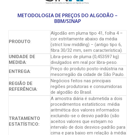
METODOLOGIA DE PREÇOS DO ALGODÃO –
BBM/SINAP
Algodão em pluma tipo 41, folha 4 –
cor estritamente abaixo da média
PRODUTO
:
(strict low middling) – (antigo tipo 6,
fibra 30/32 mm, sem característica).
UNIDADE DE
Libra-peso de pluma (0,453597 kg)
MEDIDA
:
divulgados em real por libra-peso.
Preço do produto posto-indústria na
ENTREGA
:
mesorregião da cidade de São Paulo.
Negócios feitos nas principais
REGIÃO DE
regiões produtoras e consumidoras
REFERÊNCIA
:
de algodão do Brasil.
A amostra diária é submetida a dois
procedimentos estatísticos: média
aritmética dos valores informados
excluindo-se o desvio padrão (são
TRATAMENTO
aceitos valores que estejam no
ESTATÍSTICO:
intervalo de dois desvios-padrão para
cima e para baixo em relação à média