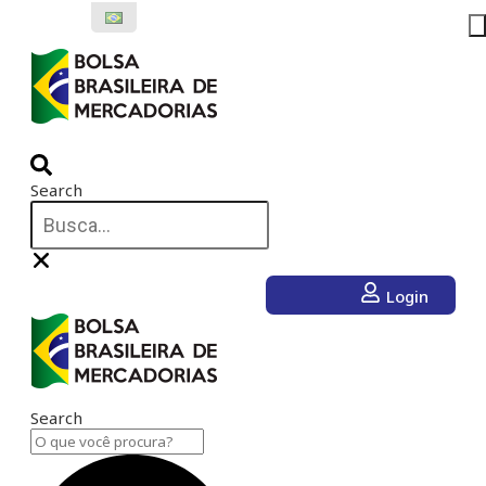
Ir
para
o
conteúdo
Search
Login
Search