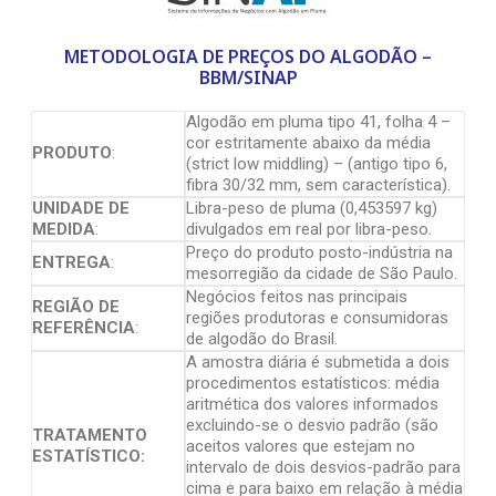
METODOLOGIA DE PREÇOS DO ALGODÃO –
BBM/SINAP
Algodão em pluma tipo 41, folha 4 –
cor estritamente abaixo da média
PRODUTO
:
(strict low middling) – (antigo tipo 6,
fibra 30/32 mm, sem característica).
UNIDADE DE
Libra-peso de pluma (0,453597 kg)
MEDIDA
:
divulgados em real por libra-peso.
Preço do produto posto-indústria na
ENTREGA
:
mesorregião da cidade de São Paulo.
Negócios feitos nas principais
REGIÃO DE
regiões produtoras e consumidoras
REFERÊNCIA
:
de algodão do Brasil.
A amostra diária é submetida a dois
procedimentos estatísticos: média
aritmética dos valores informados
excluindo-se o desvio padrão (são
TRATAMENTO
aceitos valores que estejam no
ESTATÍSTICO:
intervalo de dois desvios-padrão para
cima e para baixo em relação à média