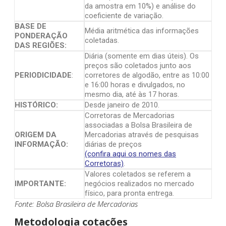
da amostra em 10%) e análise do
coeficiente de variação.
BASE DE
Média aritmética das informações
PONDERAÇÃO
coletadas.
DAS REGIÕES:
Diária (somente em dias úteis). Os
preços são coletados junto aos
PERIODICIDADE
:
corretores de algodão, entre as 10:00
e 16:00 horas e divulgados, no
mesmo dia, até às 17 horas.
HISTÓRICO:
Desde janeiro de 2010.
Corretoras de Mercadorias
associadas a Bolsa Brasileira de
ORIGEM DA
Mercadorias através de pesquisas
INFORMAÇÃO:
diárias de preços
(confira aqui os nomes das
Corretoras)
.
Valores coletados se referem a
IMPORTANTE:
negócios realizados no mercado
físico, para pronta entrega.
Fonte: Bolsa Brasileira de Mercadorias
Metodologia cotações