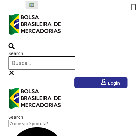
Ir
para
o
conteúdo
Search
Login
Search