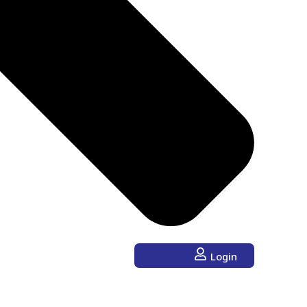
Login