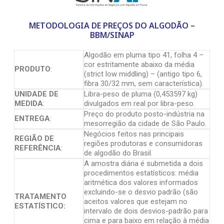
METODOLOGIA DE PREÇOS DO ALGODÃO –
BBM/SINAP
Algodão em pluma tipo 41, folha 4 –
cor estritamente abaixo da média
PRODUTO
:
(strict low middling) – (antigo tipo 6,
fibra 30/32 mm, sem característica).
UNIDADE DE
Libra-peso de pluma (0,453597 kg)
MEDIDA
:
divulgados em real por libra-peso.
Preço do produto posto-indústria na
ENTREGA
:
mesorregião da cidade de São Paulo.
Negócios feitos nas principais
REGIÃO DE
regiões produtoras e consumidoras
REFERÊNCIA
:
de algodão do Brasil.
A amostra diária é submetida a dois
procedimentos estatísticos: média
aritmética dos valores informados
excluindo-se o desvio padrão (são
TRATAMENTO
aceitos valores que estejam no
ESTATÍSTICO:
intervalo de dois desvios-padrão para
cima e para baixo em relação à média