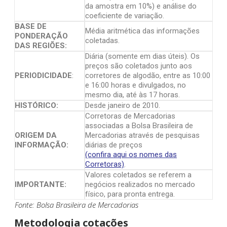
da amostra em 10%) e análise do
coeficiente de variação.
BASE DE
Média aritmética das informações
PONDERAÇÃO
coletadas.
DAS REGIÕES:
Diária (somente em dias úteis). Os
preços são coletados junto aos
PERIODICIDADE
:
corretores de algodão, entre as 10:00
e 16:00 horas e divulgados, no
mesmo dia, até às 17 horas.
HISTÓRICO:
Desde janeiro de 2010.
Corretoras de Mercadorias
associadas a Bolsa Brasileira de
ORIGEM DA
Mercadorias através de pesquisas
INFORMAÇÃO:
diárias de preços
(confira aqui os nomes das
Corretoras)
.
Valores coletados se referem a
IMPORTANTE:
negócios realizados no mercado
físico, para pronta entrega.
Fonte: Bolsa Brasileira de Mercadorias
Metodologia cotações