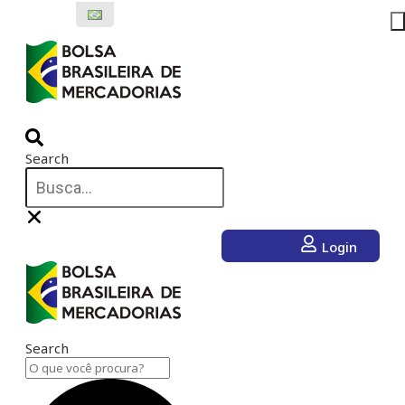
Ir
para
o
conteúdo
Search
Login
Search