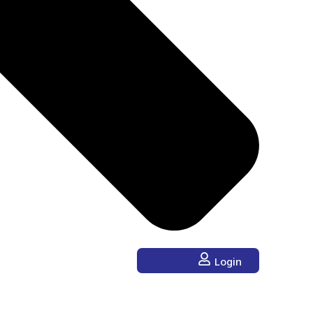
Login