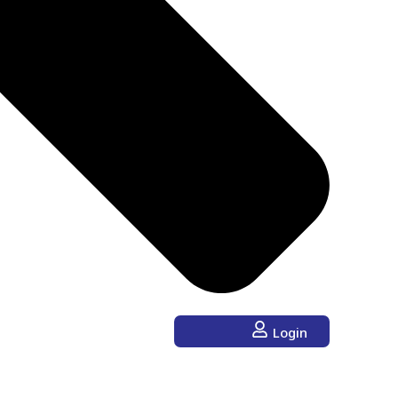
Login