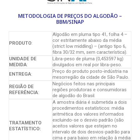
METODOLOGIA DE PREÇOS DO ALGODÃO –
BBM/SINAP
Algodão em pluma tipo 41, folha 4 –
cor estritamente abaixo da média
PRODUTO
:
(strict low middling) – (antigo tipo 6,
fibra 30/32 mm, sem característica).
UNIDADE DE
Libra-peso de pluma (0,453597 kg)
MEDIDA
:
divulgados em real por libra-peso.
Preço do produto posto-indústria na
ENTREGA
:
mesorregião da cidade de São Paulo.
Negócios feitos nas principais
REGIÃO DE
regiões produtoras e consumidoras
REFERÊNCIA
:
de algodão do Brasil.
A amostra diária é submetida a dois
procedimentos estatísticos: média
aritmética dos valores informados
excluindo-se o desvio padrão (são
TRATAMENTO
aceitos valores que estejam no
ESTATÍSTICO:
intervalo de dois desvios-padrão para
cima e para baixo em relação à média