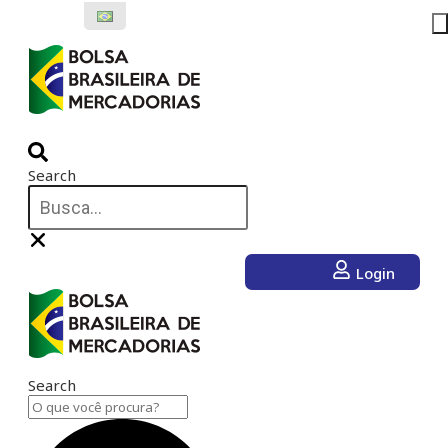
Ir
para
o
conteúdo
Search
Login
Search