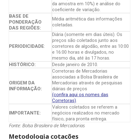
da amostra em 10%) e análise do
coeficiente de variação.
BASE DE
Média aritmética das informações
PONDERAÇÃO
coletadas.
DAS REGIÕES:
Diária (somente em dias úteis). Os
preços são coletados junto aos
PERIODICIDADE
:
corretores de algodão, entre as 10:00
e 16:00 horas e divulgados, no
mesmo dia, até às 17 horas.
HISTÓRICO:
Desde janeiro de 2010.
Corretoras de Mercadorias
associadas a Bolsa Brasileira de
ORIGEM DA
Mercadorias através de pesquisas
INFORMAÇÃO:
diárias de preços
(confira aqui os nomes das
Corretoras)
.
Valores coletados se referem a
IMPORTANTE:
negócios realizados no mercado
físico, para pronta entrega.
Fonte: Bolsa Brasileira de Mercadorias
Metodologia cotações