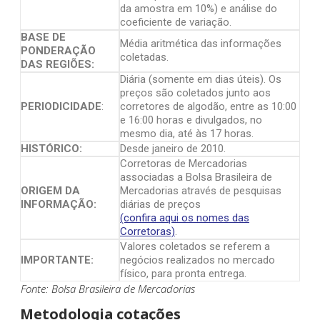
da amostra em 10%) e análise do
coeficiente de variação.
BASE DE
Média aritmética das informações
PONDERAÇÃO
coletadas.
DAS REGIÕES:
Diária (somente em dias úteis). Os
preços são coletados junto aos
PERIODICIDADE
:
corretores de algodão, entre as 10:00
e 16:00 horas e divulgados, no
mesmo dia, até às 17 horas.
HISTÓRICO:
Desde janeiro de 2010.
Corretoras de Mercadorias
associadas a Bolsa Brasileira de
ORIGEM DA
Mercadorias através de pesquisas
INFORMAÇÃO:
diárias de preços
(confira aqui os nomes das
Corretoras)
.
Valores coletados se referem a
IMPORTANTE:
negócios realizados no mercado
físico, para pronta entrega.
Fonte: Bolsa Brasileira de Mercadorias
Metodologia cotações