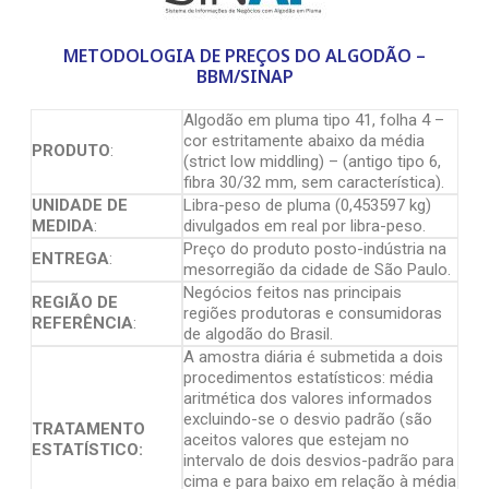
METODOLOGIA DE PREÇOS DO ALGODÃO –
BBM/SINAP
Algodão em pluma tipo 41, folha 4 –
cor estritamente abaixo da média
PRODUTO
:
(strict low middling) – (antigo tipo 6,
fibra 30/32 mm, sem característica).
UNIDADE DE
Libra-peso de pluma (0,453597 kg)
MEDIDA
:
divulgados em real por libra-peso.
Preço do produto posto-indústria na
ENTREGA
:
mesorregião da cidade de São Paulo.
Negócios feitos nas principais
REGIÃO DE
regiões produtoras e consumidoras
REFERÊNCIA
:
de algodão do Brasil.
A amostra diária é submetida a dois
procedimentos estatísticos: média
aritmética dos valores informados
excluindo-se o desvio padrão (são
TRATAMENTO
aceitos valores que estejam no
ESTATÍSTICO:
intervalo de dois desvios-padrão para
cima e para baixo em relação à média