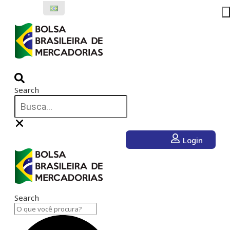
Ir
para
o
conteúdo
Search
Login
Search