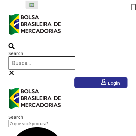
Ir
para
o
conteúdo
Search
Login
Search