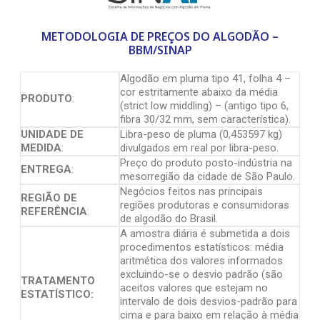
METODOLOGIA DE PREÇOS DO ALGODÃO –
BBM/SINAP
Algodão em pluma tipo 41, folha 4 –
cor estritamente abaixo da média
PRODUTO
:
(strict low middling) – (antigo tipo 6,
fibra 30/32 mm, sem característica).
UNIDADE DE
Libra-peso de pluma (0,453597 kg)
MEDIDA
:
divulgados em real por libra-peso.
Preço do produto posto-indústria na
ENTREGA
:
mesorregião da cidade de São Paulo.
Negócios feitos nas principais
REGIÃO DE
regiões produtoras e consumidoras
REFERÊNCIA
:
de algodão do Brasil.
A amostra diária é submetida a dois
procedimentos estatísticos: média
aritmética dos valores informados
excluindo-se o desvio padrão (são
TRATAMENTO
aceitos valores que estejam no
ESTATÍSTICO:
intervalo de dois desvios-padrão para
cima e para baixo em relação à média