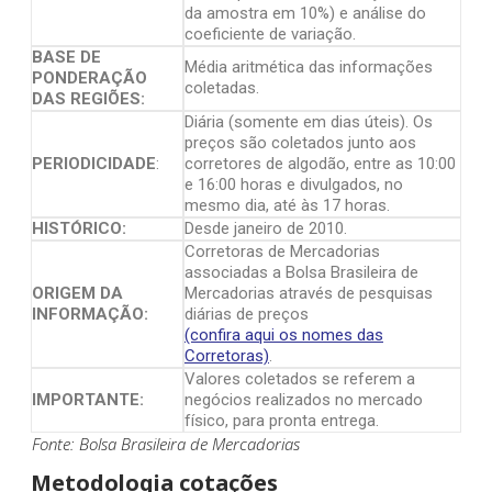
da amostra em 10%) e análise do
coeficiente de variação.
BASE DE
Média aritmética das informações
PONDERAÇÃO
coletadas.
DAS REGIÕES:
Diária (somente em dias úteis). Os
preços são coletados junto aos
PERIODICIDADE
:
corretores de algodão, entre as 10:00
e 16:00 horas e divulgados, no
mesmo dia, até às 17 horas.
HISTÓRICO:
Desde janeiro de 2010.
Corretoras de Mercadorias
associadas a Bolsa Brasileira de
ORIGEM DA
Mercadorias através de pesquisas
INFORMAÇÃO:
diárias de preços
(confira aqui os nomes das
Corretoras)
.
Valores coletados se referem a
IMPORTANTE:
negócios realizados no mercado
físico, para pronta entrega.
Fonte: Bolsa Brasileira de Mercadorias
Metodologia cotações