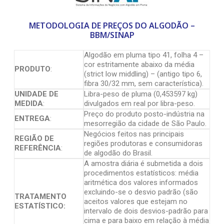
METODOLOGIA DE PREÇOS DO ALGODÃO –
BBM/SINAP
Algodão em pluma tipo 41, folha 4 –
cor estritamente abaixo da média
PRODUTO
:
(strict low middling) – (antigo tipo 6,
fibra 30/32 mm, sem característica).
UNIDADE DE
Libra-peso de pluma (0,453597 kg)
MEDIDA
:
divulgados em real por libra-peso.
Preço do produto posto-indústria na
ENTREGA
:
mesorregião da cidade de São Paulo.
Negócios feitos nas principais
REGIÃO DE
regiões produtoras e consumidoras
REFERÊNCIA
:
de algodão do Brasil.
A amostra diária é submetida a dois
procedimentos estatísticos: média
aritmética dos valores informados
excluindo-se o desvio padrão (são
TRATAMENTO
aceitos valores que estejam no
ESTATÍSTICO:
intervalo de dois desvios-padrão para
cima e para baixo em relação à média