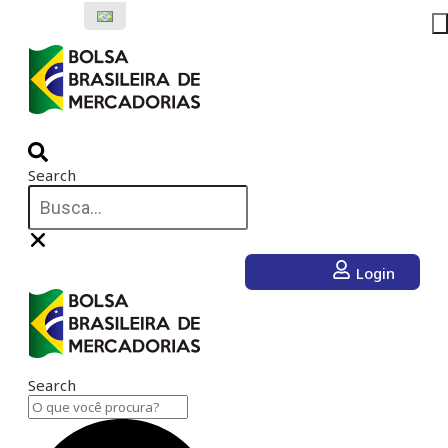
Ir
para
o
conteúdo
Search
Login
Search