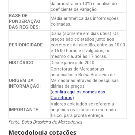
da amostra em 10%) e análise do
coeficiente de variação.
BASE DE
Média aritmética das informações
PONDERAÇÃO
coletadas.
DAS REGIÕES:
Diária (somente em dias úteis). Os
preços são coletados junto aos
PERIODICIDADE
:
corretores de algodão, entre as 10:00
e 16:00 horas e divulgados, no
mesmo dia, até às 17 horas.
HISTÓRICO:
Desde janeiro de 2010.
Corretoras de Mercadorias
associadas a Bolsa Brasileira de
ORIGEM DA
Mercadorias através de pesquisas
INFORMAÇÃO:
diárias de preços
(confira aqui os nomes das
Corretoras)
.
Valores coletados se referem a
IMPORTANTE:
negócios realizados no mercado
físico, para pronta entrega.
Fonte: Bolsa Brasileira de Mercadorias
Metodologia cotações