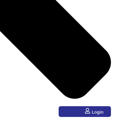
Login