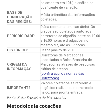
da amostra em 10%) e análise do
coeficiente de variação.
BASE DE
Média aritmética das informações
PONDERAÇÃO
coletadas.
DAS REGIÕES:
Diária (somente em dias úteis). Os
preços são coletados junto aos
PERIODICIDADE
:
corretores de algodão, entre as 10:00
e 16:00 horas e divulgados, no
mesmo dia, até às 17 horas.
HISTÓRICO:
Desde janeiro de 2010.
Corretoras de Mercadorias
associadas a Bolsa Brasileira de
ORIGEM DA
Mercadorias através de pesquisas
INFORMAÇÃO:
diárias de preços
(confira aqui os nomes das
Corretoras)
.
Valores coletados se referem a
IMPORTANTE:
negócios realizados no mercado
físico, para pronta entrega.
Fonte: Bolsa Brasileira de Mercadorias
Metodologia cotações