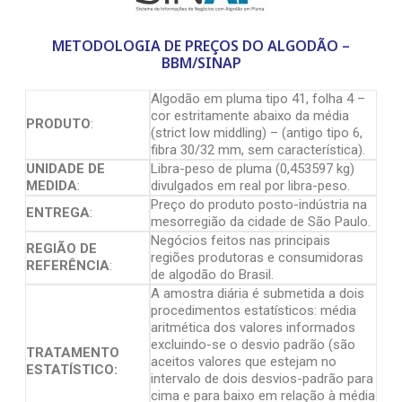
METODOLOGIA DE PREÇOS DO ALGODÃO –
BBM/SINAP
Algodão em pluma tipo 41, folha 4 –
cor estritamente abaixo da média
PRODUTO
:
(strict low middling) – (antigo tipo 6,
fibra 30/32 mm, sem característica).
UNIDADE DE
Libra-peso de pluma (0,453597 kg)
MEDIDA
:
divulgados em real por libra-peso.
Preço do produto posto-indústria na
ENTREGA
:
mesorregião da cidade de São Paulo.
Negócios feitos nas principais
REGIÃO DE
regiões produtoras e consumidoras
REFERÊNCIA
:
de algodão do Brasil.
A amostra diária é submetida a dois
procedimentos estatísticos: média
aritmética dos valores informados
excluindo-se o desvio padrão (são
TRATAMENTO
aceitos valores que estejam no
ESTATÍSTICO:
intervalo de dois desvios-padrão para
cima e para baixo em relação à média