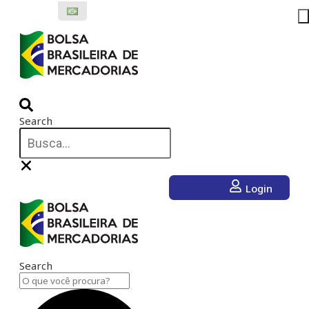
Ir
para
o
conteúdo
Search
Login
Search