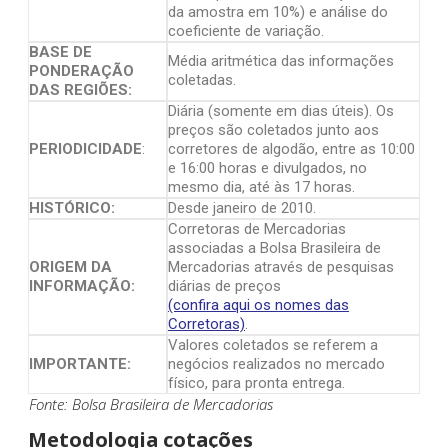
da amostra em 10%) e análise do
coeficiente de variação.
BASE DE
Média aritmética das informações
PONDERAÇÃO
coletadas.
DAS REGIÕES:
Diária (somente em dias úteis). Os
preços são coletados junto aos
PERIODICIDADE
:
corretores de algodão, entre as 10:00
e 16:00 horas e divulgados, no
mesmo dia, até às 17 horas.
HISTÓRICO:
Desde janeiro de 2010.
Corretoras de Mercadorias
associadas a Bolsa Brasileira de
ORIGEM DA
Mercadorias através de pesquisas
INFORMAÇÃO:
diárias de preços
(confira aqui os nomes das
Corretoras)
.
Valores coletados se referem a
IMPORTANTE:
negócios realizados no mercado
físico, para pronta entrega.
Fonte: Bolsa Brasileira de Mercadorias
Metodologia cotações