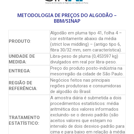
METODOLOGIA DE PREÇOS DO ALGODÃO –
BBM/SINAP
Algodão em pluma tipo 41, folha 4 –
cor estritamente abaixo da média
PRODUTO
:
(strict low middling) – (antigo tipo 6,
fibra 30/32 mm, sem característica).
UNIDADE DE
Libra-peso de pluma (0,453597 kg)
MEDIDA
:
divulgados em real por libra-peso.
Preço do produto posto-indústria na
ENTREGA
:
mesorregião da cidade de São Paulo.
Negócios feitos nas principais
REGIÃO DE
regiões produtoras e consumidoras
REFERÊNCIA
:
de algodão do Brasil.
A amostra diária é submetida a dois
procedimentos estatísticos: média
aritmética dos valores informados
excluindo-se o desvio padrão (são
TRATAMENTO
aceitos valores que estejam no
ESTATÍSTICO:
intervalo de dois desvios-padrão para
cima e para baixo em relação à média