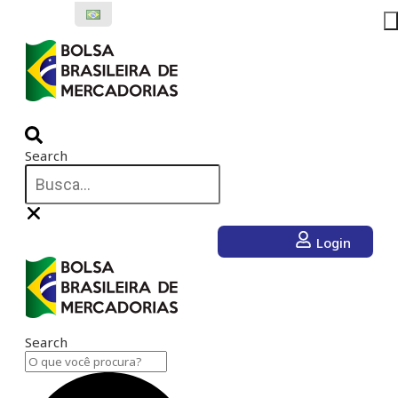
Ir
para
o
conteúdo
Search
Login
Search