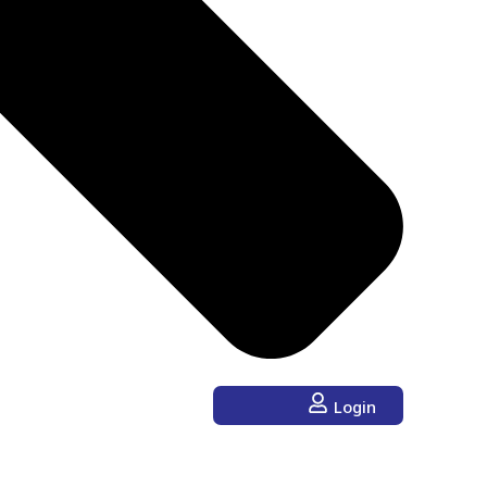
Login