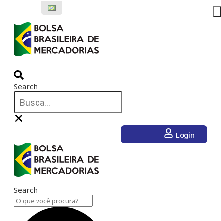
Ir
para
o
conteúdo
Search
Login
Search