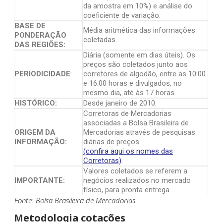
da amostra em 10%) e análise do
coeficiente de variação.
BASE DE
Média aritmética das informações
PONDERAÇÃO
coletadas.
DAS REGIÕES:
Diária (somente em dias úteis). Os
preços são coletados junto aos
PERIODICIDADE
:
corretores de algodão, entre as 10:00
e 16:00 horas e divulgados, no
mesmo dia, até às 17 horas.
HISTÓRICO:
Desde janeiro de 2010.
Corretoras de Mercadorias
associadas a Bolsa Brasileira de
ORIGEM DA
Mercadorias através de pesquisas
INFORMAÇÃO:
diárias de preços
(confira aqui os nomes das
Corretoras)
.
Valores coletados se referem a
IMPORTANTE:
negócios realizados no mercado
físico, para pronta entrega.
Fonte: Bolsa Brasileira de Mercadorias
Metodologia cotações