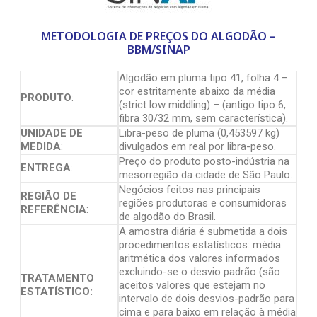
METODOLOGIA DE PREÇOS DO ALGODÃO –
BBM/SINAP
Algodão em pluma tipo 41, folha 4 –
cor estritamente abaixo da média
PRODUTO
:
(strict low middling) – (antigo tipo 6,
fibra 30/32 mm, sem característica).
UNIDADE DE
Libra-peso de pluma (0,453597 kg)
MEDIDA
:
divulgados em real por libra-peso.
Preço do produto posto-indústria na
ENTREGA
:
mesorregião da cidade de São Paulo.
Negócios feitos nas principais
REGIÃO DE
regiões produtoras e consumidoras
REFERÊNCIA
:
de algodão do Brasil.
A amostra diária é submetida a dois
procedimentos estatísticos: média
aritmética dos valores informados
excluindo-se o desvio padrão (são
TRATAMENTO
aceitos valores que estejam no
ESTATÍSTICO:
intervalo de dois desvios-padrão para
cima e para baixo em relação à média