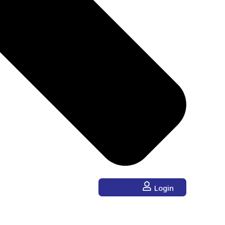
Login