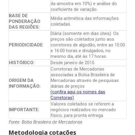
da amostra em 10%) e análise do
coeficiente de variação.
BASE DE
Média aritmética das informações
PONDERAÇÃO
coletadas.
DAS REGIÕES:
Diária (somente em dias úteis). Os
preços são coletados junto aos
PERIODICIDADE
:
corretores de algodão, entre as 10:00
e 16:00 horas e divulgados, no
mesmo dia, até às 17 horas.
HISTÓRICO:
Desde janeiro de 2010.
Corretoras de Mercadorias
associadas a Bolsa Brasileira de
ORIGEM DA
Mercadorias através de pesquisas
INFORMAÇÃO:
diárias de preços
(confira aqui os nomes das
Corretoras)
.
Valores coletados se referem a
IMPORTANTE:
negócios realizados no mercado
físico, para pronta entrega.
Fonte: Bolsa Brasileira de Mercadorias
Metodologia cotações