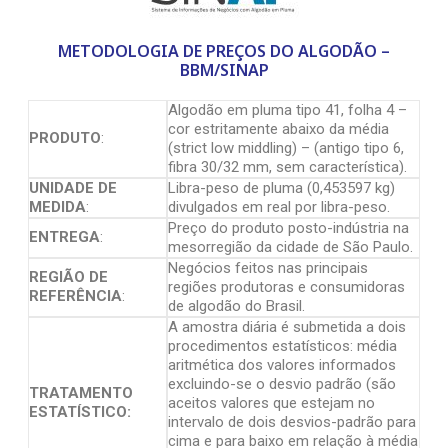
METODOLOGIA DE PREÇOS DO ALGODÃO –
BBM/SINAP
Algodão em pluma tipo 41, folha 4 –
cor estritamente abaixo da média
PRODUTO
:
(strict low middling) – (antigo tipo 6,
fibra 30/32 mm, sem característica).
UNIDADE DE
Libra-peso de pluma (0,453597 kg)
MEDIDA
:
divulgados em real por libra-peso.
Preço do produto posto-indústria na
ENTREGA
:
mesorregião da cidade de São Paulo.
Negócios feitos nas principais
REGIÃO DE
regiões produtoras e consumidoras
REFERÊNCIA
:
de algodão do Brasil.
A amostra diária é submetida a dois
procedimentos estatísticos: média
aritmética dos valores informados
excluindo-se o desvio padrão (são
TRATAMENTO
aceitos valores que estejam no
ESTATÍSTICO:
intervalo de dois desvios-padrão para
cima e para baixo em relação à média