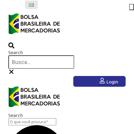
Ir
para
o
conteúdo
Search
Login
Search