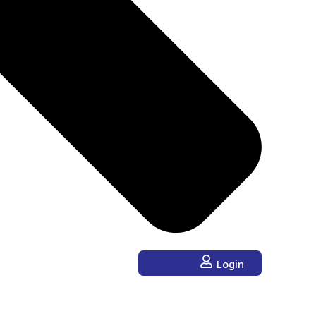
Login