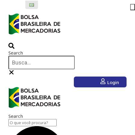
Ir
para
o
conteúdo
Search
Login
Search