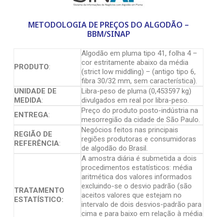
METODOLOGIA DE PREÇOS DO ALGODÃO –
BBM/SINAP
Algodão em pluma tipo 41, folha 4 –
cor estritamente abaixo da média
PRODUTO
:
(strict low middling) – (antigo tipo 6,
fibra 30/32 mm, sem característica).
UNIDADE DE
Libra-peso de pluma (0,453597 kg)
MEDIDA
:
divulgados em real por libra-peso.
Preço do produto posto-indústria na
ENTREGA
:
mesorregião da cidade de São Paulo.
Negócios feitos nas principais
REGIÃO DE
regiões produtoras e consumidoras
REFERÊNCIA
:
de algodão do Brasil.
A amostra diária é submetida a dois
procedimentos estatísticos: média
aritmética dos valores informados
excluindo-se o desvio padrão (são
TRATAMENTO
aceitos valores que estejam no
ESTATÍSTICO:
intervalo de dois desvios-padrão para
cima e para baixo em relação à média