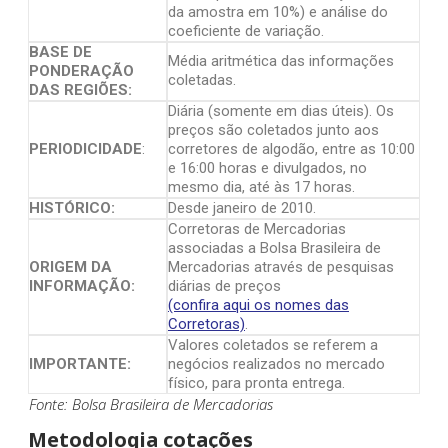
da amostra em 10%) e análise do
coeficiente de variação.
BASE DE
Média aritmética das informações
PONDERAÇÃO
coletadas.
DAS REGIÕES:
Diária (somente em dias úteis). Os
preços são coletados junto aos
PERIODICIDADE
:
corretores de algodão, entre as 10:00
e 16:00 horas e divulgados, no
mesmo dia, até às 17 horas.
HISTÓRICO:
Desde janeiro de 2010.
Corretoras de Mercadorias
associadas a Bolsa Brasileira de
ORIGEM DA
Mercadorias através de pesquisas
INFORMAÇÃO:
diárias de preços
(confira aqui os nomes das
Corretoras)
.
Valores coletados se referem a
IMPORTANTE:
negócios realizados no mercado
físico, para pronta entrega.
Fonte: Bolsa Brasileira de Mercadorias
Metodologia cotações