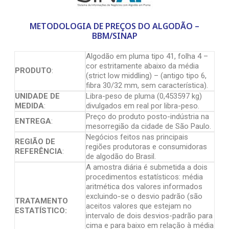
METODOLOGIA DE PREÇOS DO ALGODÃO –
BBM/SINAP
Algodão em pluma tipo 41, folha 4 –
cor estritamente abaixo da média
PRODUTO
:
(strict low middling) – (antigo tipo 6,
fibra 30/32 mm, sem característica).
UNIDADE DE
Libra-peso de pluma (0,453597 kg)
MEDIDA
:
divulgados em real por libra-peso.
Preço do produto posto-indústria na
ENTREGA
:
mesorregião da cidade de São Paulo.
Negócios feitos nas principais
REGIÃO DE
regiões produtoras e consumidoras
REFERÊNCIA
:
de algodão do Brasil.
A amostra diária é submetida a dois
procedimentos estatísticos: média
aritmética dos valores informados
excluindo-se o desvio padrão (são
TRATAMENTO
aceitos valores que estejam no
ESTATÍSTICO:
intervalo de dois desvios-padrão para
cima e para baixo em relação à média