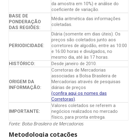
da amostra em 10%) e análise do
coeficiente de variação.
BASE DE
Média aritmética das informações
PONDERAÇÃO
coletadas.
DAS REGIÕES:
Diária (somente em dias úteis). Os
preços são coletados junto aos
PERIODICIDADE
:
corretores de algodão, entre as 10:00
e 16:00 horas e divulgados, no
mesmo dia, até às 17 horas.
HISTÓRICO:
Desde janeiro de 2010.
Corretoras de Mercadorias
associadas a Bolsa Brasileira de
ORIGEM DA
Mercadorias através de pesquisas
INFORMAÇÃO:
diárias de preços
(confira aqui os nomes das
Corretoras)
.
Valores coletados se referem a
IMPORTANTE:
negócios realizados no mercado
físico, para pronta entrega.
Fonte: Bolsa Brasileira de Mercadorias
Metodologia cotações