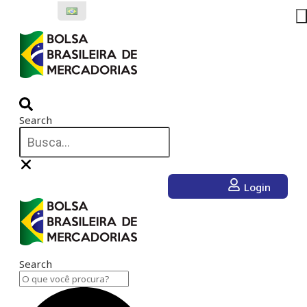
Ir
para
o
conteúdo
Search
Login
Search