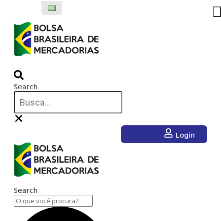
Ir
para
o
conteúdo
Search
Login
Search