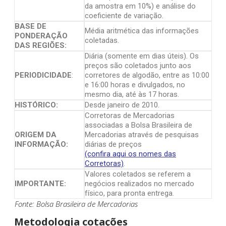
da amostra em 10%) e análise do
coeficiente de variação.
BASE DE
Média aritmética das informações
PONDERAÇÃO
coletadas.
DAS REGIÕES:
Diária (somente em dias úteis). Os
preços são coletados junto aos
PERIODICIDADE
:
corretores de algodão, entre as 10:00
e 16:00 horas e divulgados, no
mesmo dia, até às 17 horas.
HISTÓRICO:
Desde janeiro de 2010.
Corretoras de Mercadorias
associadas a Bolsa Brasileira de
ORIGEM DA
Mercadorias através de pesquisas
INFORMAÇÃO:
diárias de preços
(confira aqui os nomes das
Corretoras)
.
Valores coletados se referem a
IMPORTANTE:
negócios realizados no mercado
físico, para pronta entrega.
Fonte: Bolsa Brasileira de Mercadorias
Metodologia cotações