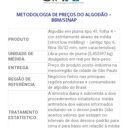
METODOLOGIA DE PREÇOS DO ALGODÃO –
BBM/SINAP
Algodão em pluma tipo 41, folha 4 –
cor estritamente abaixo da média
PRODUTO
:
(strict low middling) – (antigo tipo 6,
fibra 30/32 mm, sem característica).
UNIDADE DE
Libra-peso de pluma (0,453597 kg)
MEDIDA
:
divulgados em real por libra-peso.
Preço do produto posto-indústria na
ENTREGA
:
mesorregião da cidade de São Paulo.
Negócios feitos nas principais
REGIÃO DE
regiões produtoras e consumidoras
REFERÊNCIA
:
de algodão do Brasil.
A amostra diária é submetida a dois
procedimentos estatísticos: média
aritmética dos valores informados
excluindo-se o desvio padrão (são
TRATAMENTO
aceitos valores que estejam no
ESTATÍSTICO:
intervalo de dois desvios-padrão para
cima e para baixo em relação à média