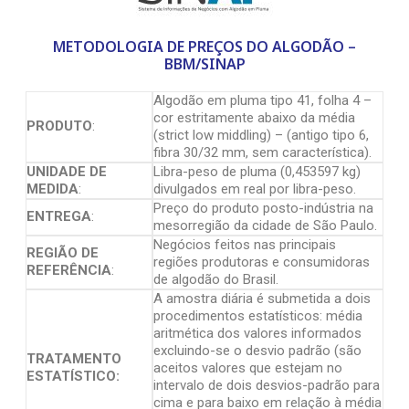
METODOLOGIA DE PREÇOS DO ALGODÃO –
BBM/SINAP
Algodão em pluma tipo 41, folha 4 –
cor estritamente abaixo da média
PRODUTO
:
(strict low middling) – (antigo tipo 6,
fibra 30/32 mm, sem característica).
UNIDADE DE
Libra-peso de pluma (0,453597 kg)
MEDIDA
:
divulgados em real por libra-peso.
Preço do produto posto-indústria na
ENTREGA
:
mesorregião da cidade de São Paulo.
Negócios feitos nas principais
REGIÃO DE
regiões produtoras e consumidoras
REFERÊNCIA
:
de algodão do Brasil.
A amostra diária é submetida a dois
procedimentos estatísticos: média
aritmética dos valores informados
excluindo-se o desvio padrão (são
TRATAMENTO
aceitos valores que estejam no
ESTATÍSTICO:
intervalo de dois desvios-padrão para
cima e para baixo em relação à média