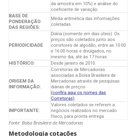
da amostra em 10%) e análise do
coeficiente de variação.
BASE DE
Média aritmética das informações
PONDERAÇÃO
coletadas.
DAS REGIÕES:
Diária (somente em dias úteis). Os
preços são coletados junto aos
PERIODICIDADE
:
corretores de algodão, entre as 10:00
e 16:00 horas e divulgados, no
mesmo dia, até às 17 horas.
HISTÓRICO:
Desde janeiro de 2010.
Corretoras de Mercadorias
associadas a Bolsa Brasileira de
ORIGEM DA
Mercadorias através de pesquisas
INFORMAÇÃO:
diárias de preços
(confira aqui os nomes das
Corretoras)
.
Valores coletados se referem a
IMPORTANTE:
negócios realizados no mercado
físico, para pronta entrega.
Fonte: Bolsa Brasileira de Mercadorias
Metodologia cotações