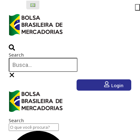
Ir
para
o
conteúdo
Search
Login
Search