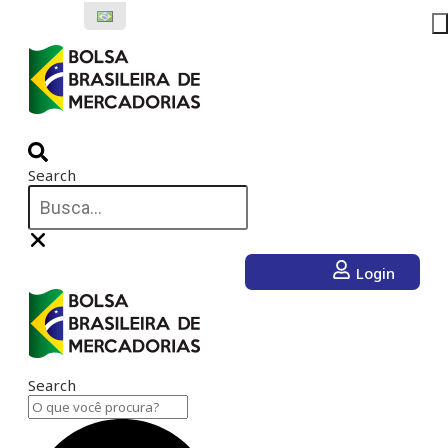
Ir
para
o
conteúdo
Search
Login
Search