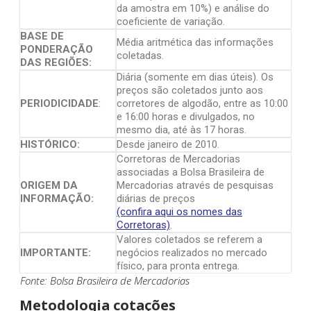
da amostra em 10%) e análise do
coeficiente de variação.
BASE DE
Média aritmética das informações
PONDERAÇÃO
coletadas.
DAS REGIÕES:
Diária (somente em dias úteis). Os
preços são coletados junto aos
PERIODICIDADE
:
corretores de algodão, entre as 10:00
e 16:00 horas e divulgados, no
mesmo dia, até às 17 horas.
HISTÓRICO:
Desde janeiro de 2010.
Corretoras de Mercadorias
associadas a Bolsa Brasileira de
ORIGEM DA
Mercadorias através de pesquisas
INFORMAÇÃO:
diárias de preços
(confira aqui os nomes das
Corretoras)
.
Valores coletados se referem a
IMPORTANTE:
negócios realizados no mercado
físico, para pronta entrega.
Fonte: Bolsa Brasileira de Mercadorias
Metodologia cotações