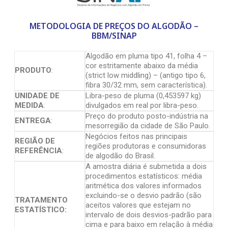
METODOLOGIA DE PREÇOS DO ALGODÃO –
BBM/SINAP
Algodão em pluma tipo 41, folha 4 –
cor estritamente abaixo da média
PRODUTO
:
(strict low middling) – (antigo tipo 6,
fibra 30/32 mm, sem característica).
UNIDADE DE
Libra-peso de pluma (0,453597 kg)
MEDIDA
:
divulgados em real por libra-peso.
Preço do produto posto-indústria na
ENTREGA
:
mesorregião da cidade de São Paulo.
Negócios feitos nas principais
REGIÃO DE
regiões produtoras e consumidoras
REFERÊNCIA
:
de algodão do Brasil.
A amostra diária é submetida a dois
procedimentos estatísticos: média
aritmética dos valores informados
excluindo-se o desvio padrão (são
TRATAMENTO
aceitos valores que estejam no
ESTATÍSTICO:
intervalo de dois desvios-padrão para
cima e para baixo em relação à média