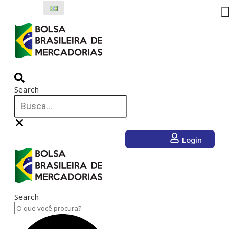
Ir
para
o
conteúdo
Search
Login
Search