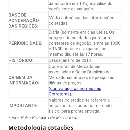
da amostra em 10%) e análise do
coeficiente de variação.
BASE DE
Média aritmética das informações
PONDERAÇÃO
coletadas.
DAS REGIÕES:
Diária (somente em dias úteis). Os
preços são coletados junto aos
PERIODICIDADE
:
corretores de algodão, entre as 10:00
e 16:00 horas e divulgados, no
mesmo dia, até às 17 horas.
HISTÓRICO:
Desde janeiro de 2010.
Corretoras de Mercadorias
associadas a Bolsa Brasileira de
ORIGEM DA
Mercadorias através de pesquisas
INFORMAÇÃO:
diárias de preços
(confira aqui os nomes das
Corretoras)
.
Valores coletados se referem a
IMPORTANTE:
negócios realizados no mercado
físico, para pronta entrega.
Fonte: Bolsa Brasileira de Mercadorias
Metodologia cotações