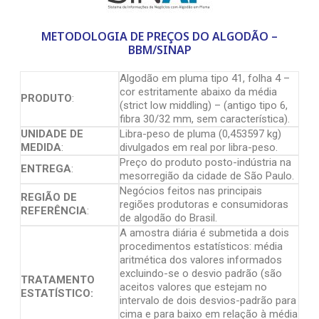
METODOLOGIA DE PREÇOS DO ALGODÃO –
BBM/SINAP
Algodão em pluma tipo 41, folha 4 –
cor estritamente abaixo da média
PRODUTO
:
(strict low middling) – (antigo tipo 6,
fibra 30/32 mm, sem característica).
UNIDADE DE
Libra-peso de pluma (0,453597 kg)
MEDIDA
:
divulgados em real por libra-peso.
Preço do produto posto-indústria na
ENTREGA
:
mesorregião da cidade de São Paulo.
Negócios feitos nas principais
REGIÃO DE
regiões produtoras e consumidoras
REFERÊNCIA
:
de algodão do Brasil.
A amostra diária é submetida a dois
procedimentos estatísticos: média
aritmética dos valores informados
excluindo-se o desvio padrão (são
TRATAMENTO
aceitos valores que estejam no
ESTATÍSTICO:
intervalo de dois desvios-padrão para
cima e para baixo em relação à média