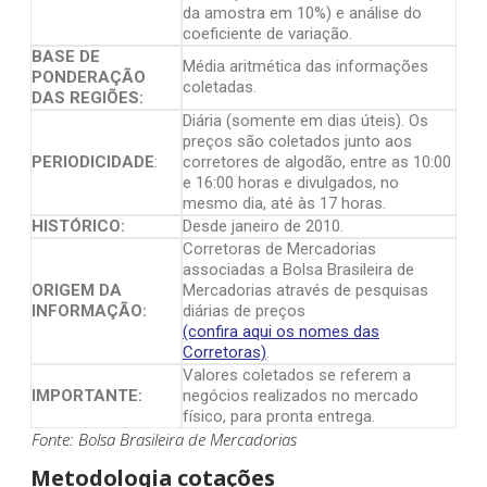
da amostra em 10%) e análise do
coeficiente de variação.
BASE DE
Média aritmética das informações
PONDERAÇÃO
coletadas.
DAS REGIÕES:
Diária (somente em dias úteis). Os
preços são coletados junto aos
PERIODICIDADE
:
corretores de algodão, entre as 10:00
e 16:00 horas e divulgados, no
mesmo dia, até às 17 horas.
HISTÓRICO:
Desde janeiro de 2010.
Corretoras de Mercadorias
associadas a Bolsa Brasileira de
ORIGEM DA
Mercadorias através de pesquisas
INFORMAÇÃO:
diárias de preços
(confira aqui os nomes das
Corretoras)
.
Valores coletados se referem a
IMPORTANTE:
negócios realizados no mercado
físico, para pronta entrega.
Fonte: Bolsa Brasileira de Mercadorias
Metodologia cotações