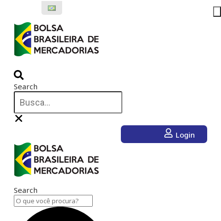
Ir
para
o
conteúdo
Search
Login
Search