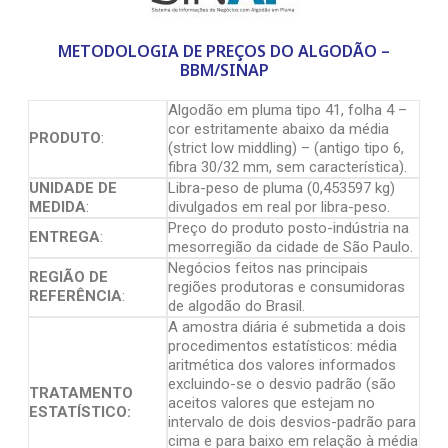
METODOLOGIA DE PREÇOS DO ALGODÃO –
BBM/SINAP
Algodão em pluma tipo 41, folha 4 –
cor estritamente abaixo da média
PRODUTO
:
(strict low middling) – (antigo tipo 6,
fibra 30/32 mm, sem característica).
UNIDADE DE
Libra-peso de pluma (0,453597 kg)
MEDIDA
:
divulgados em real por libra-peso.
Preço do produto posto-indústria na
ENTREGA
:
mesorregião da cidade de São Paulo.
Negócios feitos nas principais
REGIÃO DE
regiões produtoras e consumidoras
REFERÊNCIA
:
de algodão do Brasil.
A amostra diária é submetida a dois
procedimentos estatísticos: média
aritmética dos valores informados
excluindo-se o desvio padrão (são
TRATAMENTO
aceitos valores que estejam no
ESTATÍSTICO:
intervalo de dois desvios-padrão para
cima e para baixo em relação à média