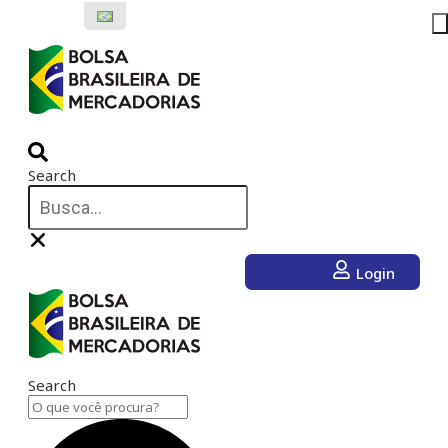
Ir
para
o
conteúdo
Search
Login
Search