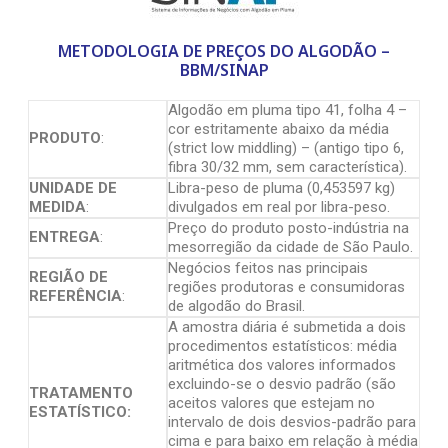
METODOLOGIA DE PREÇOS DO ALGODÃO –
BBM/SINAP
Algodão em pluma tipo 41, folha 4 –
cor estritamente abaixo da média
PRODUTO
:
(strict low middling) – (antigo tipo 6,
fibra 30/32 mm, sem característica).
UNIDADE DE
Libra-peso de pluma (0,453597 kg)
MEDIDA
:
divulgados em real por libra-peso.
Preço do produto posto-indústria na
ENTREGA
:
mesorregião da cidade de São Paulo.
Negócios feitos nas principais
REGIÃO DE
regiões produtoras e consumidoras
REFERÊNCIA
:
de algodão do Brasil.
A amostra diária é submetida a dois
procedimentos estatísticos: média
aritmética dos valores informados
excluindo-se o desvio padrão (são
TRATAMENTO
aceitos valores que estejam no
ESTATÍSTICO:
intervalo de dois desvios-padrão para
cima e para baixo em relação à média