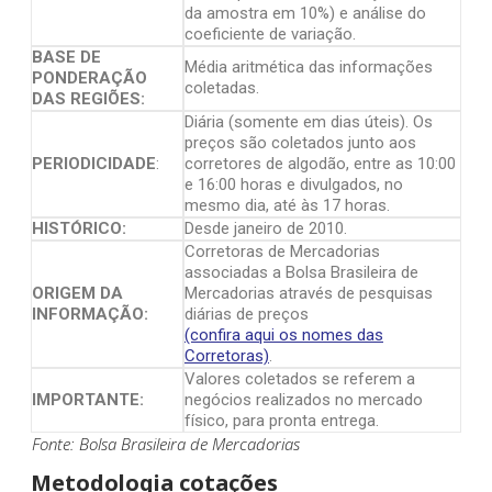
da amostra em 10%) e análise do
coeficiente de variação.
BASE DE
Média aritmética das informações
PONDERAÇÃO
coletadas.
DAS REGIÕES:
Diária (somente em dias úteis). Os
preços são coletados junto aos
PERIODICIDADE
:
corretores de algodão, entre as 10:00
e 16:00 horas e divulgados, no
mesmo dia, até às 17 horas.
HISTÓRICO:
Desde janeiro de 2010.
Corretoras de Mercadorias
associadas a Bolsa Brasileira de
ORIGEM DA
Mercadorias através de pesquisas
INFORMAÇÃO:
diárias de preços
(confira aqui os nomes das
Corretoras)
.
Valores coletados se referem a
IMPORTANTE:
negócios realizados no mercado
físico, para pronta entrega.
Fonte: Bolsa Brasileira de Mercadorias
Metodologia cotações