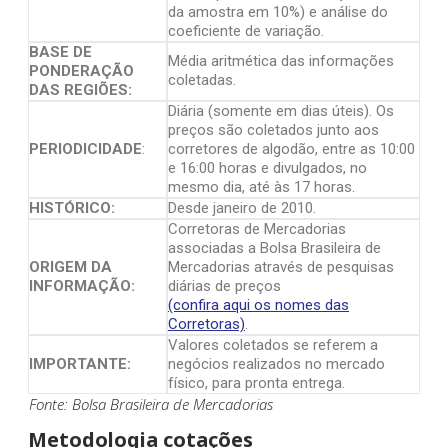
da amostra em 10%) e análise do
coeficiente de variação.
BASE DE
Média aritmética das informações
PONDERAÇÃO
coletadas.
DAS REGIÕES:
Diária (somente em dias úteis). Os
preços são coletados junto aos
PERIODICIDADE
:
corretores de algodão, entre as 10:00
e 16:00 horas e divulgados, no
mesmo dia, até às 17 horas.
HISTÓRICO:
Desde janeiro de 2010.
Corretoras de Mercadorias
associadas a Bolsa Brasileira de
ORIGEM DA
Mercadorias através de pesquisas
INFORMAÇÃO:
diárias de preços
(confira aqui os nomes das
Corretoras)
.
Valores coletados se referem a
IMPORTANTE:
negócios realizados no mercado
físico, para pronta entrega.
Fonte: Bolsa Brasileira de Mercadorias
Metodologia cotações