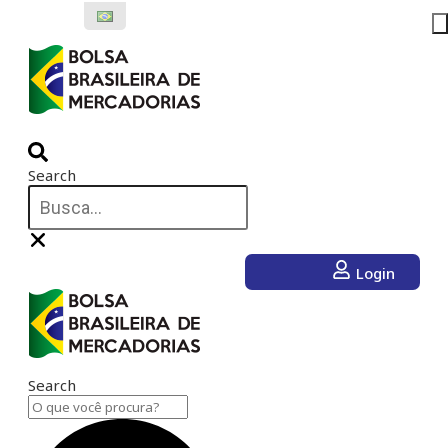
Ir
para
o
conteúdo
Search
Login
Search