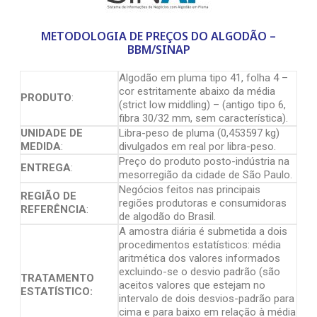
METODOLOGIA DE PREÇOS DO ALGODÃO –
BBM/SINAP
Algodão em pluma tipo 41, folha 4 –
cor estritamente abaixo da média
PRODUTO
:
(strict low middling) – (antigo tipo 6,
fibra 30/32 mm, sem característica).
UNIDADE DE
Libra-peso de pluma (0,453597 kg)
MEDIDA
:
divulgados em real por libra-peso.
Preço do produto posto-indústria na
ENTREGA
:
mesorregião da cidade de São Paulo.
Negócios feitos nas principais
REGIÃO DE
regiões produtoras e consumidoras
REFERÊNCIA
:
de algodão do Brasil.
A amostra diária é submetida a dois
procedimentos estatísticos: média
aritmética dos valores informados
excluindo-se o desvio padrão (são
TRATAMENTO
aceitos valores que estejam no
ESTATÍSTICO:
intervalo de dois desvios-padrão para
cima e para baixo em relação à média