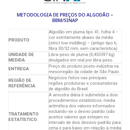
METODOLOGIA DE PREÇOS DO ALGODÃO –
BBM/SINAP
Algodão em pluma tipo 41, folha 4 –
cor estritamente abaixo da média
PRODUTO
:
(strict low middling) – (antigo tipo 6,
fibra 30/32 mm, sem característica).
UNIDADE DE
Libra-peso de pluma (0,453597 kg)
MEDIDA
:
divulgados em real por libra-peso.
Preço do produto posto-indústria na
ENTREGA
:
mesorregião da cidade de São Paulo.
Negócios feitos nas principais
REGIÃO DE
regiões produtoras e consumidoras
REFERÊNCIA
:
de algodão do Brasil.
A amostra diária é submetida a dois
procedimentos estatísticos: média
aritmética dos valores informados
excluindo-se o desvio padrão (são
TRATAMENTO
aceitos valores que estejam no
ESTATÍSTICO:
intervalo de dois desvios-padrão para
cima e para baixo em relação à média