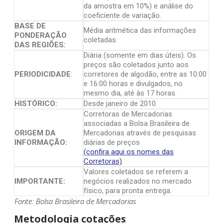
da amostra em 10%) e análise do
coeficiente de variação.
BASE DE
Média aritmética das informações
PONDERAÇÃO
coletadas.
DAS REGIÕES:
Diária (somente em dias úteis). Os
preços são coletados junto aos
PERIODICIDADE
:
corretores de algodão, entre as 10:00
e 16:00 horas e divulgados, no
mesmo dia, até às 17 horas.
HISTÓRICO:
Desde janeiro de 2010.
Corretoras de Mercadorias
associadas a Bolsa Brasileira de
ORIGEM DA
Mercadorias através de pesquisas
INFORMAÇÃO:
diárias de preços
(confira aqui os nomes das
Corretoras)
.
Valores coletados se referem a
IMPORTANTE:
negócios realizados no mercado
físico, para pronta entrega.
Fonte: Bolsa Brasileira de Mercadorias
Metodologia cotações