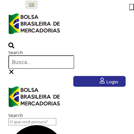
Ir
para
o
conteúdo
Search
Login
Search