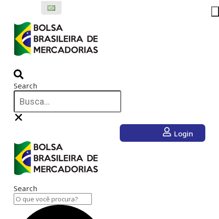
Ir
para
o
conteúdo
Search
Login
Search