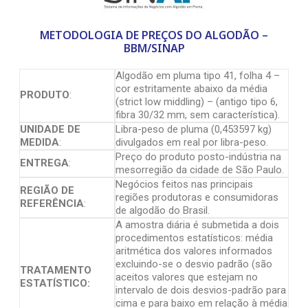
METODOLOGIA DE PREÇOS DO ALGODÃO –
BBM/SINAP
Algodão em pluma tipo 41, folha 4 –
cor estritamente abaixo da média
PRODUTO
:
(strict low middling) – (antigo tipo 6,
fibra 30/32 mm, sem característica).
UNIDADE DE
Libra-peso de pluma (0,453597 kg)
MEDIDA
:
divulgados em real por libra-peso.
Preço do produto posto-indústria na
ENTREGA
:
mesorregião da cidade de São Paulo.
Negócios feitos nas principais
REGIÃO DE
regiões produtoras e consumidoras
REFERÊNCIA
:
de algodão do Brasil.
A amostra diária é submetida a dois
procedimentos estatísticos: média
aritmética dos valores informados
excluindo-se o desvio padrão (são
TRATAMENTO
aceitos valores que estejam no
ESTATÍSTICO:
intervalo de dois desvios-padrão para
cima e para baixo em relação à média