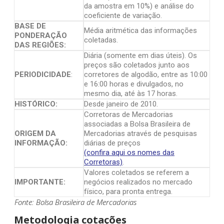
da amostra em 10%) e análise do
coeficiente de variação.
BASE DE
Média aritmética das informações
PONDERAÇÃO
coletadas.
DAS REGIÕES:
Diária (somente em dias úteis). Os
preços são coletados junto aos
PERIODICIDADE
:
corretores de algodão, entre as 10:00
e 16:00 horas e divulgados, no
mesmo dia, até às 17 horas.
HISTÓRICO:
Desde janeiro de 2010.
Corretoras de Mercadorias
associadas a Bolsa Brasileira de
ORIGEM DA
Mercadorias através de pesquisas
INFORMAÇÃO:
diárias de preços
(confira aqui os nomes das
Corretoras)
.
Valores coletados se referem a
IMPORTANTE:
negócios realizados no mercado
físico, para pronta entrega.
Fonte: Bolsa Brasileira de Mercadorias
Metodologia cotações