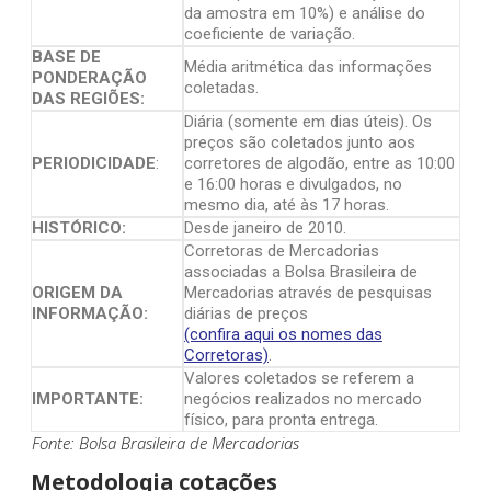
da amostra em 10%) e análise do
coeficiente de variação.
BASE DE
Média aritmética das informações
PONDERAÇÃO
coletadas.
DAS REGIÕES:
Diária (somente em dias úteis). Os
preços são coletados junto aos
PERIODICIDADE
:
corretores de algodão, entre as 10:00
e 16:00 horas e divulgados, no
mesmo dia, até às 17 horas.
HISTÓRICO:
Desde janeiro de 2010.
Corretoras de Mercadorias
associadas a Bolsa Brasileira de
ORIGEM DA
Mercadorias através de pesquisas
INFORMAÇÃO:
diárias de preços
(confira aqui os nomes das
Corretoras)
.
Valores coletados se referem a
IMPORTANTE:
negócios realizados no mercado
físico, para pronta entrega.
Fonte: Bolsa Brasileira de Mercadorias
Metodologia cotações