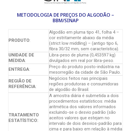
METODOLOGIA DE PREÇOS DO ALGODÃO –
BBM/SINAP
Algodão em pluma tipo 41, folha 4 –
cor estritamente abaixo da média
PRODUTO
:
(strict low middling) – (antigo tipo 6,
fibra 30/32 mm, sem característica).
UNIDADE DE
Libra-peso de pluma (0,453597 kg)
MEDIDA
:
divulgados em real por libra-peso.
Preço do produto posto-indústria na
ENTREGA
:
mesorregião da cidade de São Paulo.
Negócios feitos nas principais
REGIÃO DE
regiões produtoras e consumidoras
REFERÊNCIA
:
de algodão do Brasil.
A amostra diária é submetida a dois
procedimentos estatísticos: média
aritmética dos valores informados
excluindo-se o desvio padrão (são
TRATAMENTO
aceitos valores que estejam no
ESTATÍSTICO:
intervalo de dois desvios-padrão para
cima e para baixo em relação à média