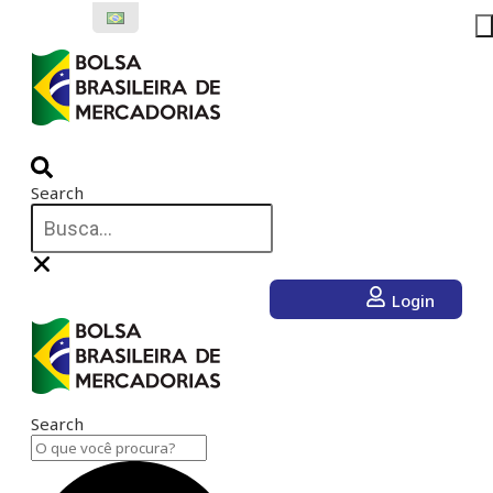
Ir
para
o
conteúdo
Search
Login
Search